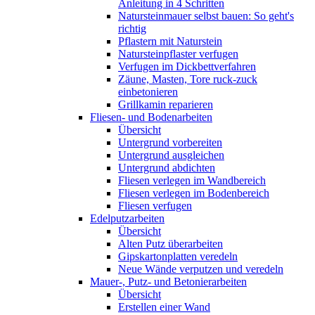
Anleitung in 4 Schritten
Natursteinmauer selbst bauen: So geht's
richtig
Pflastern mit Naturstein
Natursteinpflaster verfugen
Verfugen im Dickbettverfahren
Zäune, Masten, Tore ruck-zuck
einbetonieren
Grillkamin reparieren
Fliesen- und Bodenarbeiten
Übersicht
Untergrund vorbereiten
Untergrund ausgleichen
Untergrund abdichten
Fliesen verlegen im Wandbereich
Fliesen verlegen im Bodenbereich
Fliesen verfugen
Edelputzarbeiten
Übersicht
Alten Putz überarbeiten
Gipskartonplatten veredeln
Neue Wände verputzen und veredeln
Mauer-, Putz- und Betonierarbeiten
Übersicht
Erstellen einer Wand