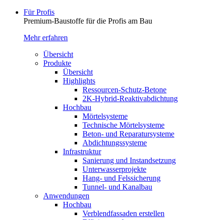
Für Profis
Premium-Baustoffe für die Profis am Bau
Mehr erfahren
Übersicht
Produkte
Übersicht
Highlights
Ressourcen-Schutz-Betone
2K-Hybrid-Reaktivab­dichtung
Hochbau
Mörtelsysteme
Technische Mörtelsysteme
Beton- und Reparatursysteme
Abdichtungssysteme
Infrastruktur
Sanierung und Instandsetzung
Unterwasserprojekte
Hang- und Felssicherung
Tunnel- und Kanalbau
Anwendungen
Hochbau
Verblendfassaden erstellen