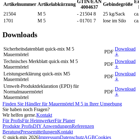
GTIN/EAN
Er
Artikelnummer
Artikelabkürzung
Gebindegröße
4004637
21504
M 5
- 21504 8
25 kg/Sack
ca
1701
M 5
- 01701 7
lose im Silo
ca
Downloads
Sicherheitsdatenblatt quick-mix M 5
Download
PDF
Mauermörtel
Technisches Merkblatt quick-mix M 5
Download
PDF
Mauermörtel
Leistungserklärung quick-mix M5
Download
PDF
Mauermörtel
Umwelt-Produktdeklaration (EPD) für
Download
Normalmauermörtel
PDF
Mauermörtel
Finden Sie Händler für Mauermörtel M 5 in Ihrer Umgebung
Sie haben noch Fragen?
Wir helfen gerne.
Kontakt
Für Profis
Für Heimwerker
Für Planer
Produkte Profis
DIY Anwendungen
Referenzen
Beratung
Pressemitteilungen
Kontakt
© quick-mix 2026
Impressum
Datenschutz
AGB
Cookies