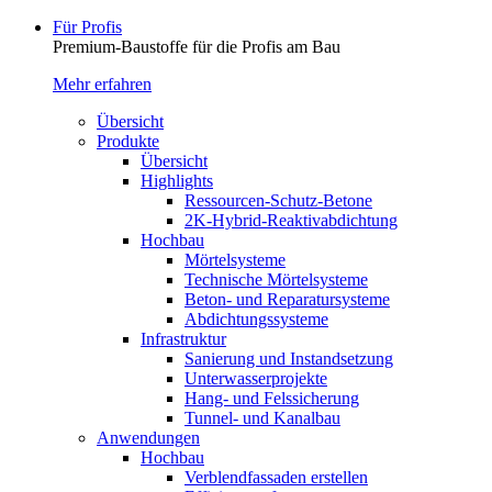
Für Profis
Premium-Baustoffe für die Profis am Bau
Mehr erfahren
Übersicht
Produkte
Übersicht
Highlights
Ressourcen-Schutz-Betone
2K-Hybrid-Reaktivab­dichtung
Hochbau
Mörtelsysteme
Technische Mörtelsysteme
Beton- und Reparatursysteme
Abdichtungssysteme
Infrastruktur
Sanierung und Instandsetzung
Unterwasserprojekte
Hang- und Felssicherung
Tunnel- und Kanalbau
Anwendungen
Hochbau
Verblendfassaden erstellen