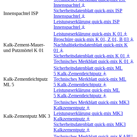
Innenspachtel
Sicherheitsdatenblatt quick-mix ISP
Innenspachtel ISP
Innenspachtel
Leistungserklärung quick-mix ISP
Innenspachtel
Leistungserklärung quick-mix K 01
Broschüre quick-mix K 01, Z 01, B 03
Kalk-Zement-Mauer-
Nachhaltigkeitsdatenblatt quick-mix K
und Putzmörtel K 01
01
Sicherheitsdatenblatt quick-mix K 01
Technisches Merkblatt quick-mix K 01
Sicherheitsdatenblatt quick-mix ML
5 Kalk-Zementleichtputz
Kalk-Zementleichtputz
Technisches Merkblatt quick-mix ML
ML 5
5 Kalk-Zementleichtputz
Leistungserklärung quick-mix ML
5 Kalk-Zementleichtputz
Technisches Merkblatt quick-mix MK3
Kalkzementputz
Leistungserklärung quick-mix MK3
Kalk-Zementputz MK 3
Kalkzementputz
Sicherheitsdatenblatt quick-mix MK3
Kalkzementputz
Technisches Merkblatt quick-mix KAPU