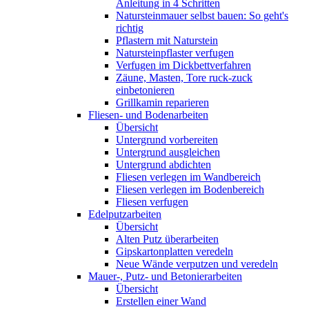
Anleitung in 4 Schritten
Natursteinmauer selbst bauen: So geht's
richtig
Pflastern mit Naturstein
Natursteinpflaster verfugen
Verfugen im Dickbettverfahren
Zäune, Masten, Tore ruck-zuck
einbetonieren
Grillkamin reparieren
Fliesen- und Bodenarbeiten
Übersicht
Untergrund vorbereiten
Untergrund ausgleichen
Untergrund abdichten
Fliesen verlegen im Wandbereich
Fliesen verlegen im Bodenbereich
Fliesen verfugen
Edelputzarbeiten
Übersicht
Alten Putz überarbeiten
Gipskartonplatten veredeln
Neue Wände verputzen und veredeln
Mauer-, Putz- und Betonierarbeiten
Übersicht
Erstellen einer Wand