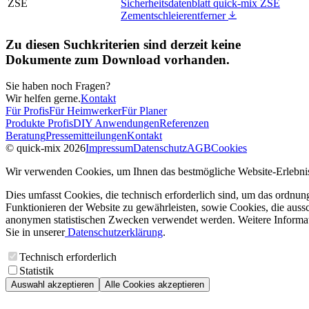
ZSE
Sicherheitsdatenblatt quick-mix ZSE
Zementschleierentferner
Zu diesen Suchkriterien sind derzeit keine
Dokumente zum Download vorhanden.
Sie haben noch Fragen?
Wir helfen gerne.
Kontakt
Für Profis
Für Heimwerker
Für Planer
Produkte Profis
DIY Anwendungen
Referenzen
Beratung
Pressemitteilungen
Kontakt
© quick-mix 2026
Impressum
Datenschutz
AGB
Cookies
Wir verwenden Cookies, um Ihnen das bestmögliche Website-Erlebnis
Dies umfasst Cookies, die technisch erforderlich sind, um das ordnu
Funktionieren der Website zu gewährleisten, sowie Cookies, die aussc
anonymen statistischen Zwecken verwendet werden. Weitere Informa
Sie in unserer
Datenschutzerklärung
.
Technisch erforderlich
Statistik
Auswahl akzeptieren
Alle Cookies akzeptieren