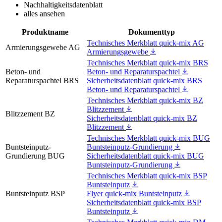
Nachhaltigkeitsdatenblatt
alles ansehen
Produktname
Dokumenttyp
Technisches Merkblatt quick-mix AG
Armierungsgewebe AG
Armierungsgewebe
Technisches Merkblatt quick-mix BRS
Beton- und
Beton- und Reparaturspachtel
Reparaturspachtel BRS
Sicherheitsdatenblatt quick-mix BRS
Beton- und Reparaturspachtel
Technisches Merkblatt quick-mix BZ
Blitzzement
Blitzzement BZ
Sicherheitsdatenblatt quick-mix BZ
Blitzzement
Technisches Merkblatt quick-mix BUG
Buntsteinputz-
Buntsteinputz-Grundierung
Grundierung BUG
Sicherheitsdatenblatt quick-mix BUG
Buntsteinputz-Grundierung
Technisches Merkblatt quick-mix BSP
Buntsteinputz
Buntsteinputz BSP
Flyer quick-mix Buntsteinputz
Sicherheitsdatenblatt quick-mix BSP
Buntsteinputz