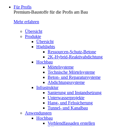
Für Profis
Premium-Baustoffe für die Profis am Bau
Mehr erfahren
Übersicht
Produkte
Übersicht
Highlights
Ressourcen-Schutz-Betone
2K-Hybrid-Reaktivab­dichtung
Hochbau
Mörtelsysteme
Technische Mörtelsysteme
Beton- und Reparatursysteme
Abdichtungssysteme
Infrastruktur
Sanierung und Instandsetzung
Unterwasserprojekte
Hang- und Felssicherung
Tunnel- und Kanalbau
Anwendungen
Hochbau
Verblendfassaden erstellen