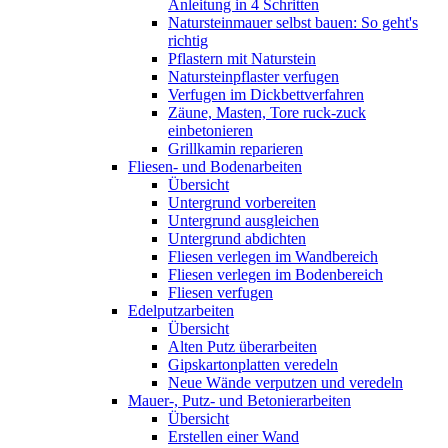
Anleitung in 4 Schritten
Natursteinmauer selbst bauen: So geht's
richtig
Pflastern mit Naturstein
Natursteinpflaster verfugen
Verfugen im Dickbettverfahren
Zäune, Masten, Tore ruck-zuck
einbetonieren
Grillkamin reparieren
Fliesen- und Bodenarbeiten
Übersicht
Untergrund vorbereiten
Untergrund ausgleichen
Untergrund abdichten
Fliesen verlegen im Wandbereich
Fliesen verlegen im Bodenbereich
Fliesen verfugen
Edelputzarbeiten
Übersicht
Alten Putz überarbeiten
Gipskartonplatten veredeln
Neue Wände verputzen und veredeln
Mauer-, Putz- und Betonierarbeiten
Übersicht
Erstellen einer Wand