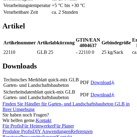
Verarbeitungstemperatur
+5 °C bis +30 °C
Verarbeitbare Zeit
ca. 2 Stunden
Artikel
GTIN/EAN
Er
Artikelnummer
Artikelabkürzung
Gebindegröße
4004637
22110
GLB 25
- 22110 0
25 kg/Sack
ca
Downloads
Technisches Merkblatt quick-mix GLB
PDF
Download
Garten- und Landschaftsbaubeton
Sicherheitsdatenblatt quick-mix GLB
PDF
Download
Garten- und Landschaftsbaubeton
Finden Sie Händler für Garten- und Landschaftsbaubeton GLB in
Ihrer Umgebung
Sie haben noch Fragen?
Wir helfen gerne.
Kontakt
Für Profis
Für Heimwerker
Für Planer
Produkte Profis
DIY Anwendungen
Referenzen
Beratung
Pressemitteilungen
Kontakt