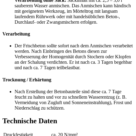
Verarbeitung ohne Sack:
Sackinhalt mit ca. 2,5 – 3,0 l
sauberem Wasser anmischen. Das Anmischen kann händisch
mit geeignetem Werkzeug, im Mörteltrog mit langsam
laufendem Rührwerk oder mit handelsüblichen Beton-,
Durchlauf- oder Zwangsmischern erfolgen.
Verarbeitung
Der Frischbeton sollte sofort nach dem Anmischen verarbeitet
werden. Nach Einbringen des Betons diesen zur
Verbesserung der Homogenität durch Stochern oder Klopfen
an der Schalung verdichten. Er ist nach ca. 3 Tagen begehbar
und nach ca. 7 Tagen teilbelastbar.
Trocknung / Erhärtung
Nach Erstellung der Betonbauteile sind diese ca. 7 Tage
feucht zu halten und vor zu schnellem Wasserentzug (z. B.
Vermeidung von Zugluft und Sonneneinstrahlung), Frost und
Niederschlag zu schützen.
Technische Daten
Druckfestigkeit
ca. 20 N/mm²